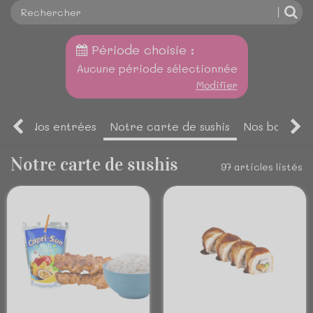
Période choisie :
Aucune période sélectionnée
Modifier
Nos entrées
Notre carte de sushis
Nos boxs
N
Notre carte de sushis
97 articles listés