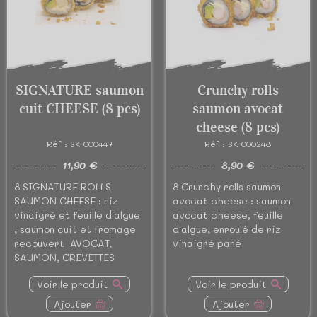
SIGNATURE saumon
Crunchy rolls
cuit CHEESE (8 pcs)
saumon avocat
cheese (8 pcs)
Réf : SK-000447
Réf : SK-000248
11,90 €
8,90 €
8 SIGNATURE ROLLS
8 Crunchy rolls saumon
SAUMON CHEESE : riz
avocat cheese : saumon
vinaigré et feuille d'algue
avocat cheese, feuille
, saumon cuit et fromage
d'algue, enroulé de riz
recouvert AVOCAT,
vinaigré pané
SAUMON, CREVETTES
Voir le produit
Voir le produit
Ajouter
Ajouter