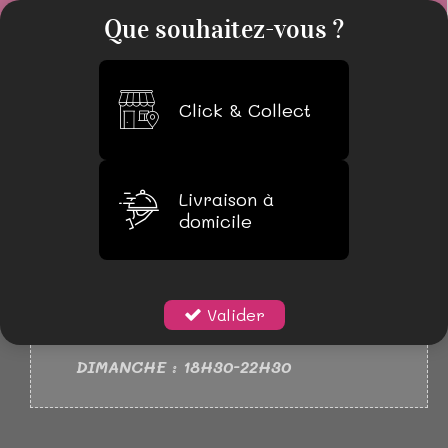
0
Que souhaitez-vous ?
Click & Collect
Livraison à
domicile
NOUVEAUX HORAIRES
LUNDI 18H30-22H30
MARDI AU SAMEDI : 11H30-14H30
Valider
18H30-22H30
DIMANCHE : 18H30-22H30