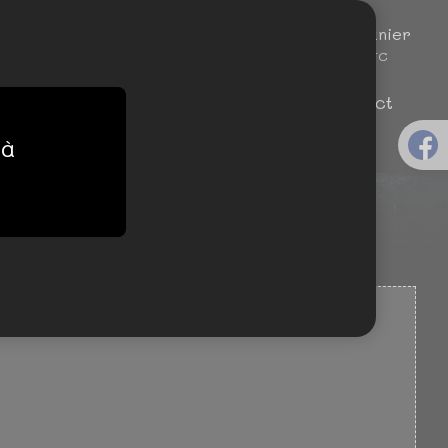
Espace client
Mon panier
0
Connexion
0,00
€.TTC
une table
Katana Sushi'n'Wok
Contact
 à