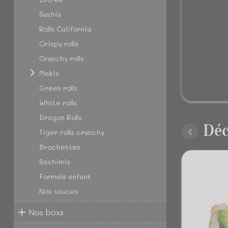
Sushis
Rolls California
Crispy rolls
Crunchy rolls
Makis
Green rolls
White rolls
Dragon Rolls
Déc
Tiger rolls crunchy
Brochettes
Sashimis
Formule enfant
Nos sauces
Nos boxs