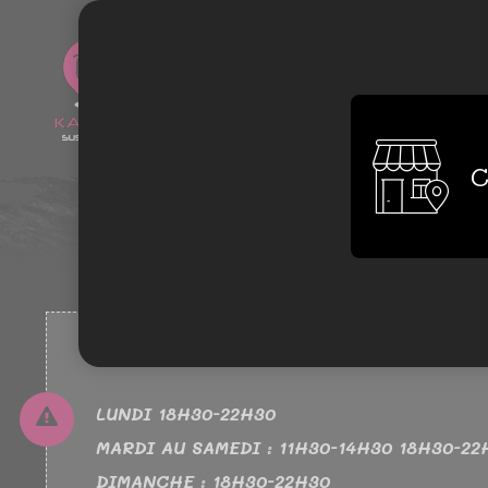
0762589313
C
NOUVEAUX HORAIRES
LUNDI 18H30-22H30
MARDI AU SAMEDI : 11H30-14H30 18H30-22
DIMANCHE : 18H30-22H30