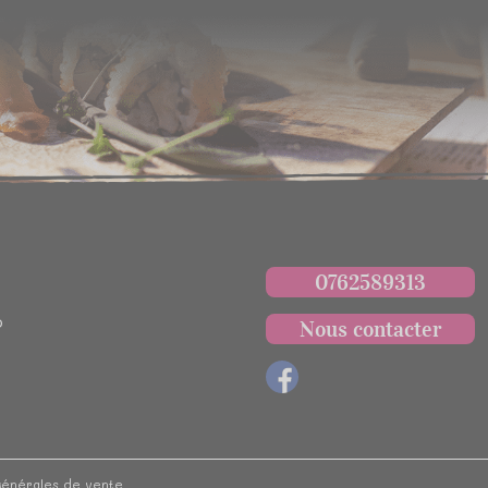
0762589313
p
Nous contacter
 générales de vente