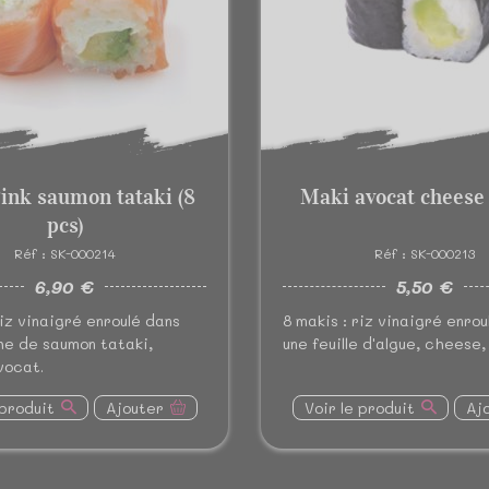
ink saumon tataki (8
Maki avocat cheese 
pcs)
Réf : SK-000214
Réf : SK-000213
6,90 €
5,50 €
riz vinaigré enroulé dans
8 makis : riz vinaigré enrou
he de saumon tataki,
une feuille d'algue, cheese
vocat.
 produit
Ajouter
Voir le produit
Aj