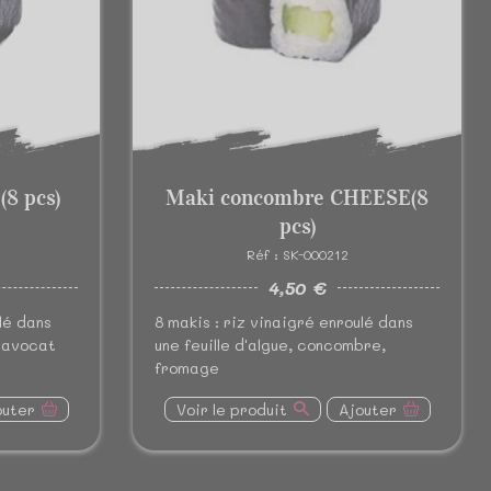
(8 pcs)
Maki concombre CHEESE(8
pcs)
Réf : SK-000212
4,50 €
lé dans
8 makis : riz vinaigré enroulé dans
, avocat
une feuille d'algue, concombre,
fromage
outer
Voir le produit
Ajouter