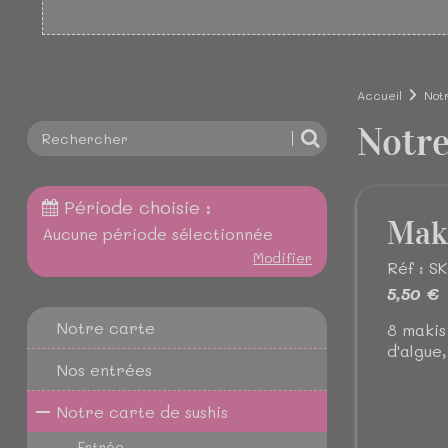
Accueil
Not
Notre
Période choisie :
Maki
Aucune période sélectionnée
Modifier
Réf : S
5,50 €
Notre carte
8 makis
d'algue
Nos entrées
Notre carte de sushis
Entrée