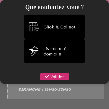
0
Que souhaitez-vous ?
Click & Collect
Livraison à
domicile
NOUVEAUX HORAIRES
LUNDI 18H30-22H30
MARDI AU SAMEDI : 11H30-14H30
Valider
18H30-22H30
DIMANCHE : 18H30-22H30