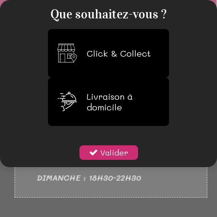
0
Que souhaitez-vous ?
Click & Collect
Livraison à
domicile
NOUVEAUX HORAIRES
LUNDI 18H30-22H30
MARDI AU SAMEDI : 11H30-14H30
Valider
18H30-22H30
DIMANCHE : 18H30-22H30