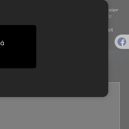
Espace client
Mon panier
0
Connexion
0,00
€.TTC
une table
Katana Sushi'n'Wok
Contact
 à