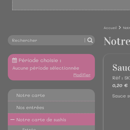
Accueil
Not
Notre
Période choisie :
Sauc
Aucune période sélectionnée
Modifier
Réf : S
0,20 €
Notre carte
Sauce 
Nos entrées
Notre carte de sushis
Entrée