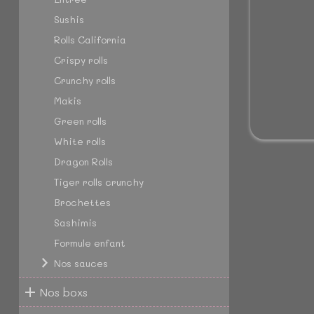
Sushis
Rolls California
Crispy rolls
Crunchy rolls
Makis
Green rolls
White rolls
Dragon Rolls
Tiger rolls crunchy
Brochettes
Sashimis
Formule enfant
Nos sauces
Nos boxs