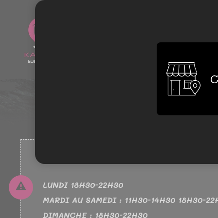
0762589313
C
NOUVEAUX HORAIRES
LUNDI 18H30-22H30
MARDI AU SAMEDI : 11H30-14H30 18H30-22
DIMANCHE : 18H30-22H30