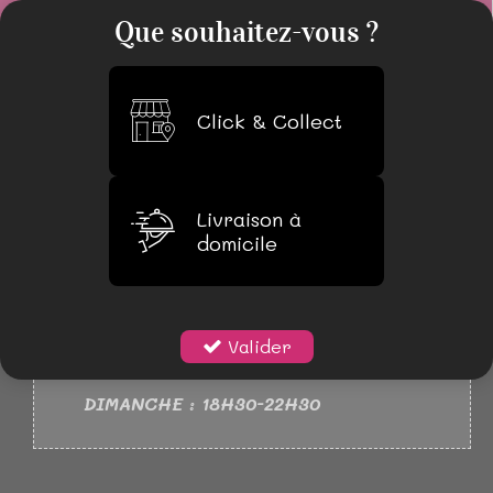
0
Que souhaitez-vous ?
Click & Collect
Livraison à
domicile
NOUVEAUX HORAIRES
LUNDI 18H30-22H30
MARDI AU SAMEDI : 11H30-14H30
Valider
18H30-22H30
DIMANCHE : 18H30-22H30