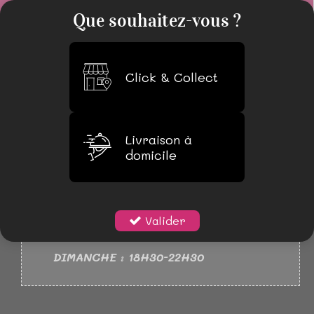
0
Que souhaitez-vous ?
Click & Collect
Livraison à
domicile
NOUVEAUX HORAIRES
LUNDI 18H30-22H30
MARDI AU SAMEDI : 11H30-14H30
Valider
18H30-22H30
DIMANCHE : 18H30-22H30